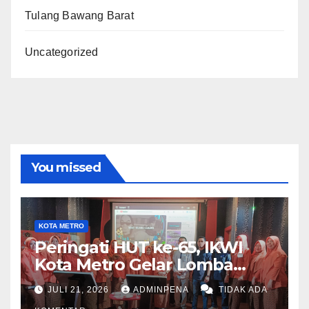
Tulang Bawang Barat
Uncategorized
You missed
KOTA METRO
Peringati HUT ke-65, IKWI
Kota Metro Gelar Lomba
Fashion Show
JULI 21, 2026
ADMINPENA
TIDAK ADA