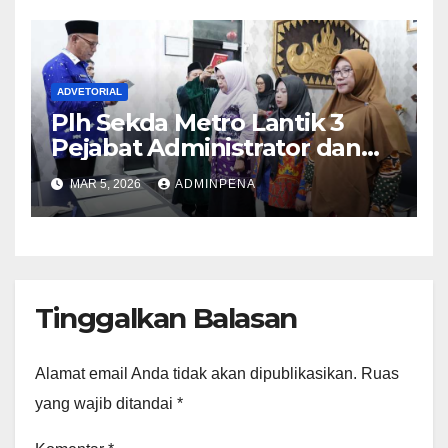
ADVETORIAL
Plh Sekda Metro Lantik 3
Pejabat Administrator dan
Pengawas
MAR 5, 2026
ADMINPENA
Tinggalkan Balasan
Alamat email Anda tidak akan dipublikasikan.
Ruas
yang wajib ditandai
*