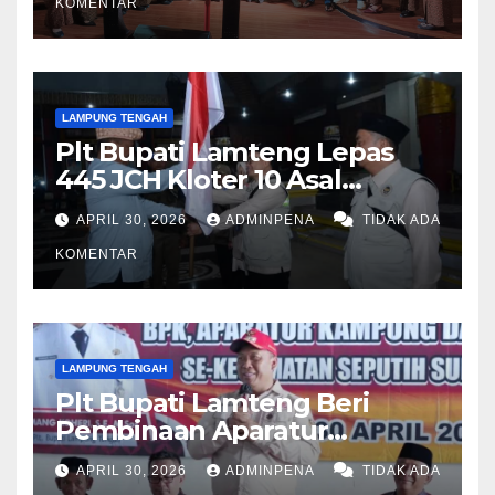
KOMENTAR
LAMPUNG TENGAH
Plt Bupati Lamteng Lepas
445 JCH Kloter 10 Asal
Lamteng
APRIL 30, 2026
ADMINPENA
TIDAK ADA
KOMENTAR
LAMPUNG TENGAH
Plt Bupati Lamteng Beri
Pembinaan Aparatur
Kampung
APRIL 30, 2026
ADMINPENA
TIDAK ADA