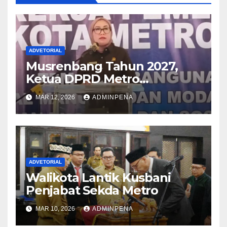
ADVETORIAL
Musrenbang Tahun 2027,
Ketua DPRD Metro
Sampaikan Soal Infrastruktur
MAR 12, 2026
ADMINPENA
hingga Ketahanan Pangan
ADVETORIAL
Walikota Lantik Kusbani
Penjabat Sekda Metro
MAR 10, 2026
ADMINPENA