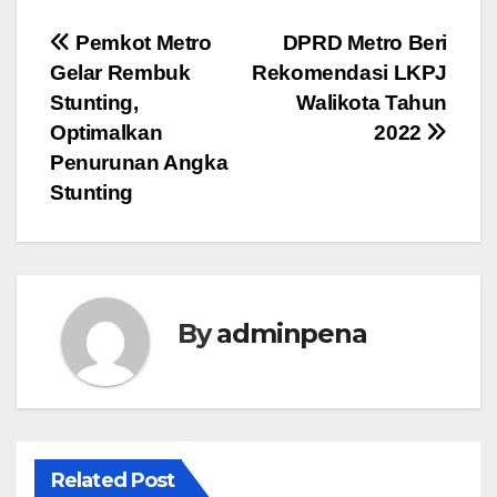
Navigasi
Pemkot Metro
DPRD Metro Beri
Gelar Rembuk
Rekomendasi LKPJ
pos
Stunting,
Walikota Tahun
Optimalkan
2022
Penurunan Angka
Stunting
By
adminpena
Related Post