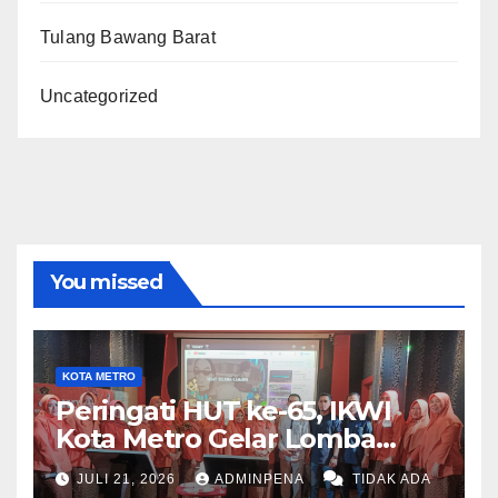
Tulang Bawang Barat
Uncategorized
You missed
KOTA METRO
Peringati HUT ke-65, IKWI
Kota Metro Gelar Lomba
Fashion Show
JULI 21, 2026
ADMINPENA
TIDAK ADA