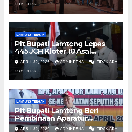
KOMENTAR
LAMPUNG TENGAH
Plt Bupati Lamteng Lepas
445 JCH Kloter 10 Asal
Lamteng
APRIL 30, 2026
ADMINPENA
TIDAK ADA
KOMENTAR
LAMPUNG TENGAH
Plt Bupati Lamteng Beri
Pembinaan Aparatur
Kampung
APRIL 30, 2026
ADMINPENA
TIDAK ADA