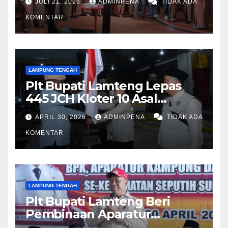
JULI 21, 2026
ADMINPENA
TIDAK ADA
KOMENTAR
LAMPUNG TENGAH
Plt Bupati Lamteng Lepas
445 JCH Kloter 10 Asal
Lamteng
APRIL 30, 2026
ADMINPENA
TIDAK ADA
KOMENTAR
LAMPUNG TENGAH
Plt Bupati Lamteng Beri
Pembinaan Aparatur
Kampung