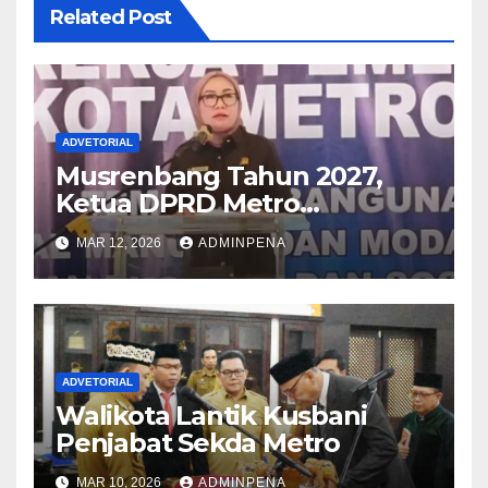
Related Post
ADVETORIAL
Musrenbang Tahun 2027,
Ketua DPRD Metro
Sampaikan Soal Infrastruktur
MAR 12, 2026
ADMINPENA
hingga Ketahanan Pangan
ADVETORIAL
Walikota Lantik Kusbani
Penjabat Sekda Metro
MAR 10, 2026
ADMINPENA