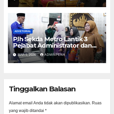
ADVETORIAL
Plh Sekda Metro Lantik 3
Pejabat Administrator dan
Pengawas
MAR 5, 2026
ADMINPENA
Tinggalkan Balasan
Alamat email Anda tidak akan dipublikasikan.
Ruas
yang wajib ditandai
*