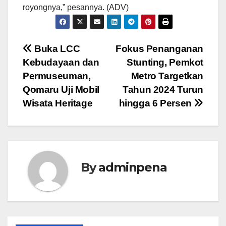
royongnya,” pesannya. (ADV)
Navigasi
Buka LCC
Fokus Penanganan
Kebudayaan dan
Stunting, Pemkot
pos
Permuseuman,
Metro Targetkan
Qomaru Uji Mobil
Tahun 2024 Turun
Wisata Heritage
hingga 6 Persen
By
adminpena