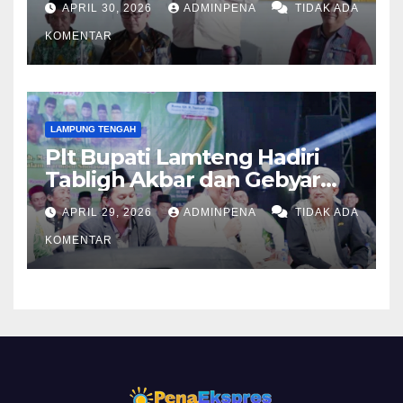
APRIL 30, 2026
ADMINPENA
TIDAK ADA
KOMENTAR
LAMPUNG TENGAH
Plt Bupati Lamteng Hadiri
Tabligh Akbar dan Gebyar
Sholawat JASKO di Ponpes
APRIL 29, 2026
ADMINPENA
TIDAK ADA
Tahfidzul Quran Al Fattah
KOMENTAR