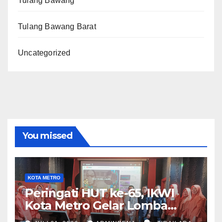
Tulang Bawang
Tulang Bawang Barat
Uncategorized
You missed
KOTA METRO
Peringati HUT ke-65, IKWI
Kota Metro Gelar Lomba
Fashion Show