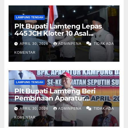
LAMPUNG TENGAH
Plt Bupati Lamteng Lepas
445 JCH Kloter 10 Asal
Lamteng
APRIL 30, 2026
ADMINPENA
TIDAK ADA
KOMENTAR
LAMPUNG TENGAH
Plt Bupati Lamteng Beri
Pembinaan Aparatur
Kampung
APRIL 30, 2026
ADMINPENA
TIDAK ADA
KOMENTAR