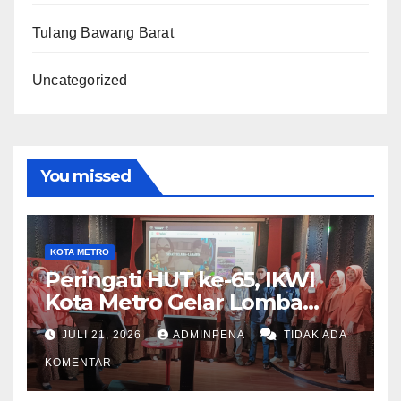
Tulang Bawang Barat
Uncategorized
You missed
KOTA METRO
Peringati HUT ke-65, IKWI
Kota Metro Gelar Lomba
Fashion Show
JULI 21, 2026
ADMINPENA
TIDAK ADA
KOMENTAR