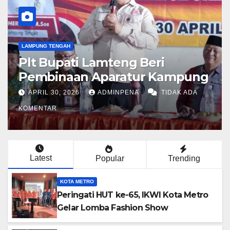
LAMPUNG TENGAH
Plt Bupati Lamteng Beri
Pembinaan Aparatur Kampung
APRIL 30, 2026
ADMINPENA
TIDAK ADA
KOMENTAR
Latest
Popular
Trending
KOTA METRO
Peringati HUT ke-65, IKWI Kota Metro
Gelar Lomba Fashion Show