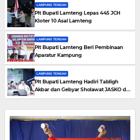
LAMPUNG TENGAH
Plt Bupati Lamteng Lepas 445 JCH
Kloter 10 Asal Lamteng
LAMPUNG TENGAH
Plt Bupati Lamteng Beri Pembinaan
Aparatur Kampung
LAMPUNG TENGAH
Plt Bupati Lamteng Hadiri Tabligh
Akbar dan Gebyar Sholawat JASKO di
Ponpes Tahfidzul Quran Al Fattah