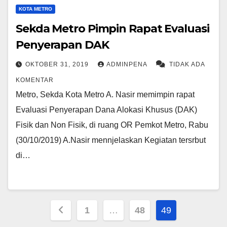
KOTA METRO
Sekda Metro Pimpin Rapat Evaluasi
Penyerapan DAK
OKTOBER 31, 2019
ADMINPENA
TIDAK ADA
KOMENTAR
Metro, Sekda Kota Metro A. Nasir memimpin rapat
Evaluasi Penyerapan Dana Alokasi Khusus (DAK)
Fisik dan Non Fisik, di ruang OR Pemkot Metro, Rabu
(30/10/2019) A.Nasir mennjelaskan Kegiatan tersrbut
di…
Paginasi
1
…
48
49