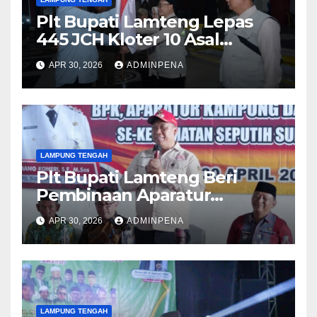
Plt Bupati Lamteng Lepas
445 JCH Kloter 10 Asal
Lamteng
APR 30, 2026
ADMINPENA
LAMPUNG TENGAH
Plt Bupati Lamteng Beri
Pembinaan Aparatur
Kampung
APR 30, 2026
ADMINPENA
LAMPUNG TENGAH