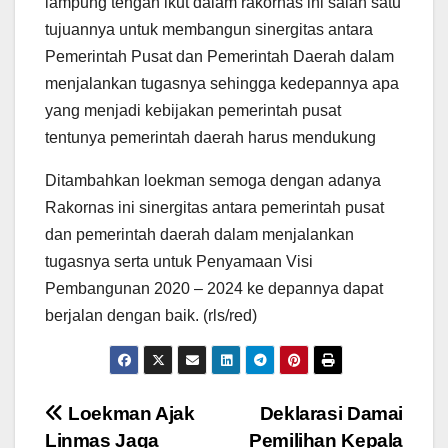
lampung tengah ikut dalam rakornas ini salah satu
tujuannya untuk membangun sinergitas antara
Pemerintah Pusat dan Pemerintah Daerah dalam
menjalankan tugasnya sehingga kedepannya apa
yang menjadi kebijakan pemerintah pusat
tentunya pemerintah daerah harus mendukung
Ditambahkan loekman semoga dengan adanya
Rakornas ini sinergitas antara pemerintah pusat
dan pemerintah daerah dalam menjalankan
tugasnya serta untuk Penyamaan Visi
Pembangunan 2020 – 2024 ke depannya dapat
berjalan dengan baik. (rls/red)
Navigasi
Loekman Ajak
Deklarasi Damai
Linmas Jaga
Pemilihan Kepala