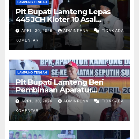
LAMPUNG TENGAH
Plt Bupati Lamteng Lepas
445 JCH Kloter 10 Asal
Lamteng
APRIL 30, 2026
ADMINPENA
TIDAK ADA
KOMENTAR
LAMPUNG TENGAH
Plt Bupati Lamteng Beri
Pembinaan Aparatur
Kampung
APRIL 30, 2026
ADMINPENA
TIDAK ADA
KOMENTAR