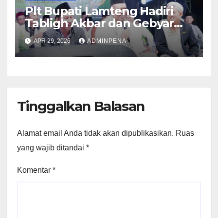
Plt Bupati Lamteng Hadiri
Tabligh Akbar dan Gebyar
Sholawat JASKO di Ponpes
APR 29, 2026
ADMINPENA
Tahfidzul Quran Al Fattah
Tinggalkan Balasan
Alamat email Anda tidak akan dipublikasikan.
Ruas
yang wajib ditandai
*
Komentar
*