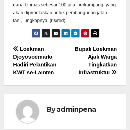
dana Linmas sebesar 100 juta perkampung, yang
akan diprioritaskan untuk pembangunan jalan
tani,” ungkapnya. (rls/red)
Navigasi
Loekman
Bupati Loekman
Djoyosoemarto
Ajak Warga
pos
Hadiri Pelantikan
Tingkatkan
KWT se-Lamten
Infrastruktur
By
adminpena