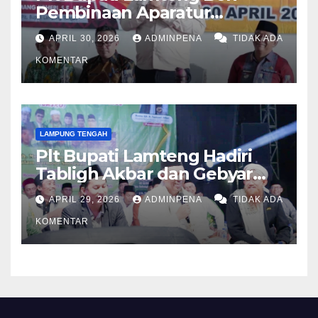
Pembinaan Aparatur
Kampung
APRIL 30, 2026
ADMINPENA
TIDAK ADA
KOMENTAR
LAMPUNG TENGAH
Plt Bupati Lamteng Hadiri
Tabligh Akbar dan Gebyar
Sholawat JASKO di Ponpes
APRIL 29, 2026
ADMINPENA
TIDAK ADA
Tahfidzul Quran Al Fattah
KOMENTAR