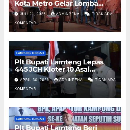
Kota Metro Gelar Lomba
Fashion Show
JULI 21, 2026
ADMINPENA
TIDAK ADA
KOMENTAR
LAMPUNG TENGAH
Plt Bupati Lamteng Lepas
445 JCH Kloter 10 Asal
Lamteng
APRIL 30, 2026
ADMINPENA
TIDAK ADA
KOMENTAR
LAMPUNG TENGAH
Plt Bupati Lamteng Beri