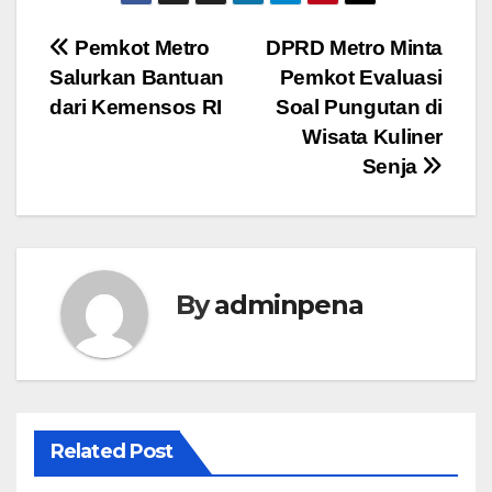
Navigasi
Pemkot Metro
DPRD Metro Minta
Salurkan Bantuan
Pemkot Evaluasi
pos
dari Kemensos RI
Soal Pungutan di
Wisata Kuliner
Senja
By
adminpena
Related Post