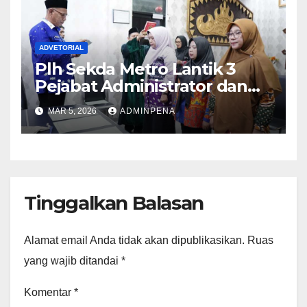
ADVETORIAL
Plh Sekda Metro Lantik 3
Pejabat Administrator dan
Pengawas
MAR 5, 2026
ADMINPENA
Tinggalkan Balasan
Alamat email Anda tidak akan dipublikasikan.
Ruas
yang wajib ditandai
*
Komentar
*