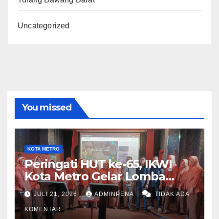
Uncategorized
You missed
KOTA METRO
Peringati HUT ke-65, IKWI
Kota Metro Gelar Lomba
Fashion Show
JULI 21, 2026
ADMINPENA
TIDAK ADA
KOMENTAR