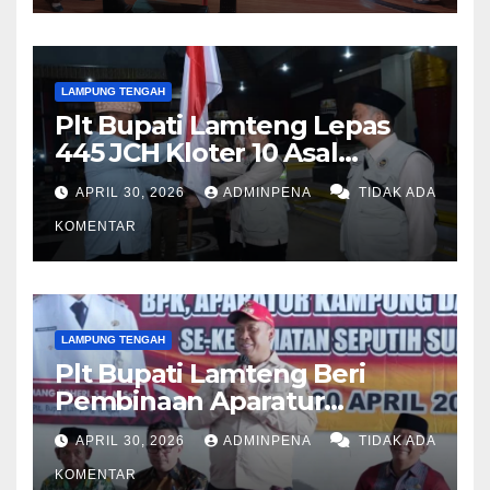
LAMPUNG TENGAH
Plt Bupati Lamteng Lepas
445 JCH Kloter 10 Asal
Lamteng
APRIL 30, 2026
ADMINPENA
TIDAK ADA
KOMENTAR
LAMPUNG TENGAH
Plt Bupati Lamteng Beri
Pembinaan Aparatur
Kampung
APRIL 30, 2026
ADMINPENA
TIDAK ADA
KOMENTAR