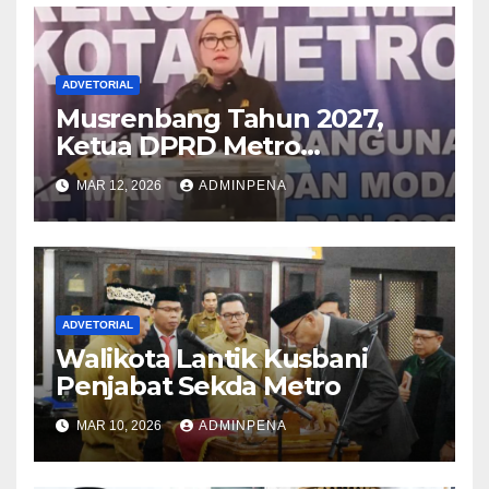
ADVETORIAL
Musrenbang Tahun 2027,
Ketua DPRD Metro
Sampaikan Soal Infrastruktur
MAR 12, 2026
ADMINPENA
hingga Ketahanan Pangan
ADVETORIAL
Walikota Lantik Kusbani
Penjabat Sekda Metro
MAR 10, 2026
ADMINPENA