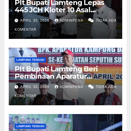
Plt Bupati Lamteng Lepas
445 JCH Kloter 10 Asal
Lamteng
APRIL 30, 2026
ADMINPENA
TIDAK ADA
KOMENTAR
LAMPUNG TENGAH
Plt Bupati Lamteng Beri
Pembinaan Aparatur
Kampung
APRIL 30, 2026
ADMINPENA
TIDAK ADA
KOMENTAR
LAMPUNG TENGAH