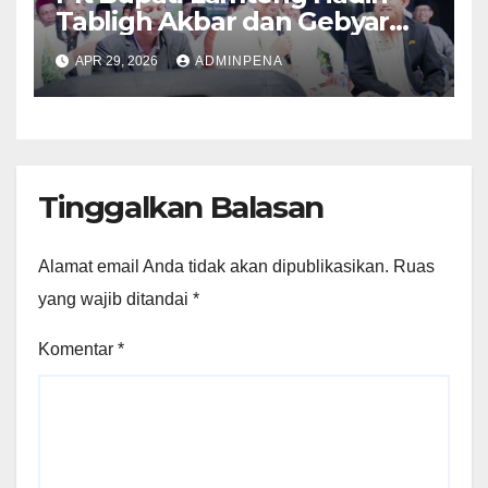
Tabligh Akbar dan Gebyar
Sholawat JASKO di Ponpes
APR 29, 2026
ADMINPENA
Tahfidzul Quran Al Fattah
Tinggalkan Balasan
Alamat email Anda tidak akan dipublikasikan.
Ruas
yang wajib ditandai
*
Komentar
*