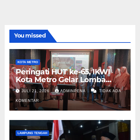
You missed
KOTA METRO
Peringati HUT ke-65, IKWI
Kota Metro Gelar Lomba
Fashion Show
JULI 21, 2026
ADMINPENA
TIDAK ADA
KOMENTAR
LAMPUNG TENGAH