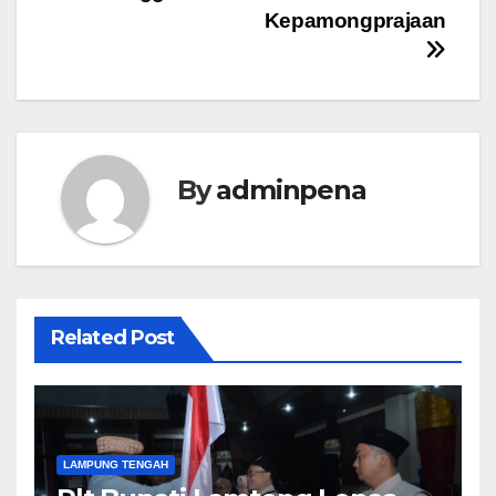
Kepamongprajaan
By
adminpena
Related Post
LAMPUNG TENGAH