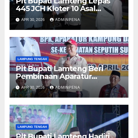
Plt Bupati Lamteng Lepas
445 JCH Kloter 10 Asal
Lamteng
APR 30, 2026
ADMINPENA
LAMPUNG TENGAH
Plt Bupati Lamteng Beri
Pembinaan Aparatur
Kampung
APR 30, 2026
ADMINPENA
LAMPUNG TENGAH
Plt Bupati Lamteng Hadiri