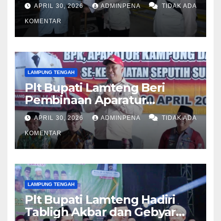
Lamteng
APRIL 30, 2026
ADMINPENA
TIDAK ADA
KOMENTAR
LAMPUNG TENGAH
Plt Bupati Lamteng Beri
Pembinaan Aparatur
Kampung
APRIL 30, 2026
ADMINPENA
TIDAK ADA
KOMENTAR
LAMPUNG TENGAH
Plt Bupati Lamteng Hadiri
Tabligh Akbar dan Gebyar