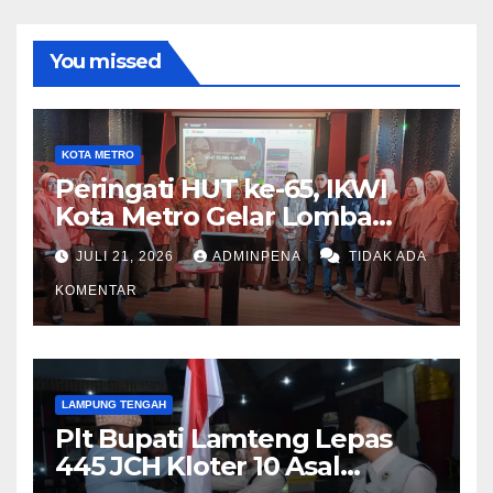
You missed
KOTA METRO
Peringati HUT ke-65, IKWI
Kota Metro Gelar Lomba
Fashion Show
JULI 21, 2026
ADMINPENA
TIDAK ADA
KOMENTAR
LAMPUNG TENGAH
Plt Bupati Lamteng Lepas
445 JCH Kloter 10 Asal