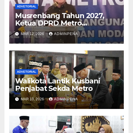
ADVETORIAL
Musrenbang Tahun 2027,
Ketua DPRD Metro
Sampaikan Soal Infrastruktur
MAR 12, 2026
ADMINPENA
hingga Ketahanan Pangan
ADVETORIAL
Walikota Lantik Kusbani
Penjabat Sekda Metro
MAR 10, 2026
ADMINPENA