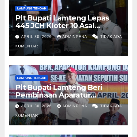
LAMPUNG TENGAH
Plt Bupati Lamteng Lepas
445 JCH Kloter 10 Asal
Lamteng
APRIL 30, 2026
ADMINPENA
TIDAK ADA
KOMENTAR
LAMPUNG TENGAH
Plt Bupati Lamteng Beri
Pembinaan Aparatur
Kampung
APRIL 30, 2026
ADMINPENA
TIDAK ADA
KOMENTAR