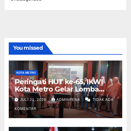
You missed
KOTA METRO
Peringati HUT ke-65, IKWI
Kota Metro Gelar Lomba
Fashion Show
JULI 21, 2026
ADMINPENA
TIDAK ADA
KOMENTAR