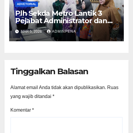
ADVETORIAL
Plh Sekda Metro Lantik 3
Pejabat Administrator dan
Pengawas
MAR 5, 2026
ADMINPENA
Tinggalkan Balasan
Alamat email Anda tidak akan dipublikasikan.
Ruas
yang wajib ditandai
*
Komentar
*