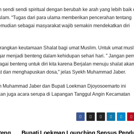
ndi sendi spiritual dengan berubah ke arah yang lebih baik
slam. “Tugas dari para ulama memberikan pencerahan tentang
udian sebagai masyarakat wajib semakin mendekatkan diri
angkan keutamaan Shalat bagi umat Muslim. Untuk umat mus
gar menjadi benteng dalam kehidupan sehari hari. ” Jangan per
i benteng untuk diri kita karena Berjalan menuju shalat aka
ajat dan menghapuskan dosa,” jelas Syekh Muhammad Jaber.
ekh Muhammad Jaber dan Bupati Loekman Djoyosoemarto ini
akan juga acara serupa di Lapangan Tanggul Angin Kecamatan
teng
Bupati Loekman Lounching Sensus Pend