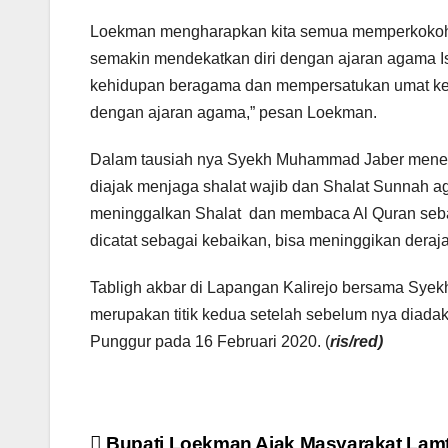
Loekman mengharapkan kita semua memperkokoh se
semakin mendekatkan diri dengan ajaran agama I
kehidupan beragama dan mempersatukan umat kem
dengan ajaran agama,” pesan Loekman.
Dalam tausiah nya Syekh Muhammad Jaber mener
diajak menjaga shalat wajib dan Shalat Sunnah a
meninggalkan Shalat dan membaca Al Quran sebaga
dicatat sebagai kebaikan, bisa meninggikan der
Tabligh akbar di Lapangan Kalirejo bersama Sy
merupakan titik kedua setelah sebelum nya diad
Punggur pada 16 Februari 2020. (
ris/red)
Bupati Loekman Ajak Masyarakat Lam