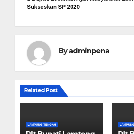
Navigasi
Sukseskan SP 2020
pos
By
adminpena
Related Post
LAMPUNG TENGAH
LAMPUNG
Plt Bupati Lamteng
Plt 