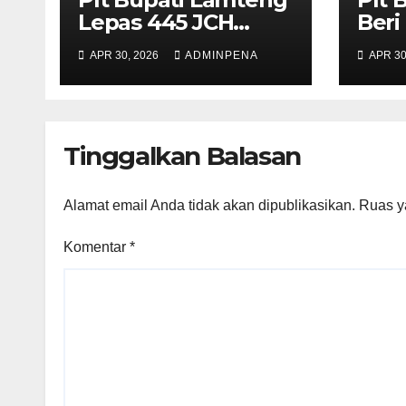
Lepas 445 JCH
Beri
Kloter 10 Asal
Apa
APR 30, 2026
ADMINPENA
APR 30
Lamteng
Tinggalkan Balasan
Alamat email Anda tidak akan dipublikasikan.
Ruas y
Komentar
*