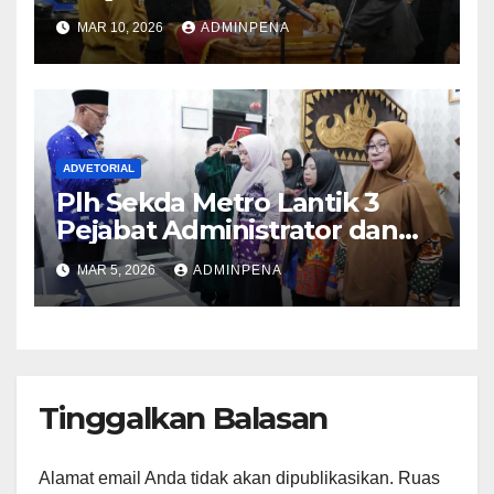
MAR 10, 2026
ADMINPENA
ADVETORIAL
Plh Sekda Metro Lantik 3
Pejabat Administrator dan
Pengawas
MAR 5, 2026
ADMINPENA
Tinggalkan Balasan
Alamat email Anda tidak akan dipublikasikan.
Ruas