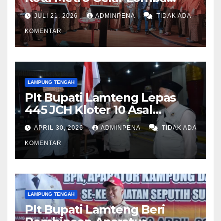
Fashion Show
JULI 21, 2026
ADMINPENA
TIDAK ADA
KOMENTAR
LAMPUNG TENGAH
Plt Bupati Lamteng Lepas
445 JCH Kloter 10 Asal
Lamteng
APRIL 30, 2026
ADMINPENA
TIDAK ADA
KOMENTAR
LAMPUNG TENGAH
Plt Bupati Lamteng Beri