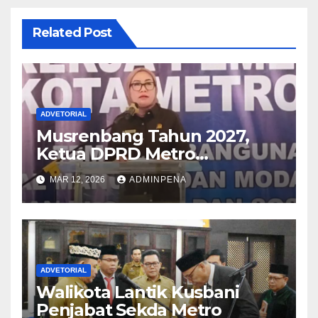
Related Post
ADVETORIAL
Musrenbang Tahun 2027,
Ketua DPRD Metro
Sampaikan Soal Infrastruktur
MAR 12, 2026
ADMINPENA
hingga Ketahanan Pangan
ADVETORIAL
Walikota Lantik Kusbani
Penjabat Sekda Metro