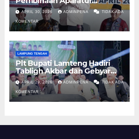
Pembinaan Aparatur
Kampung
APRIL 30, 2026
ADMINPENA
TIDAK ADA
KOMENTAR
LAMPUNG TENGAH
Plt Bupati Lamteng Hadiri
Tabligh Akbar dan Gebyar
Sholawat JASKO di Ponpes
APRIL 29, 2026
ADMINPENA
TIDAK ADA
Tahfidzul Quran Al Fattah
KOMENTAR