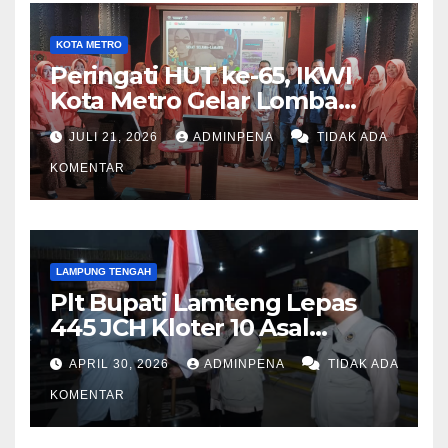
KOTA METRO
Peringati HUT ke-65, IKWI
Kota Metro Gelar Lomba
Fashion Show
JULI 21, 2026
ADMINPENA
TIDAK ADA
KOMENTAR
LAMPUNG TENGAH
Plt Bupati Lamteng Lepas
445 JCH Kloter 10 Asal
Lamteng
APRIL 30, 2026
ADMINPENA
TIDAK ADA
KOMENTAR