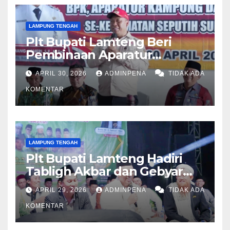
LAMPUNG TENGAH
Plt Bupati Lamteng Beri
Pembinaan Aparatur
Kampung
APRIL 30, 2026
ADMINPENA
TIDAK ADA
KOMENTAR
LAMPUNG TENGAH
Plt Bupati Lamteng Hadiri
Tabligh Akbar dan Gebyar
Sholawat JASKO di Ponpes
APRIL 29, 2026
ADMINPENA
TIDAK ADA
Tahfidzul Quran Al Fattah
KOMENTAR