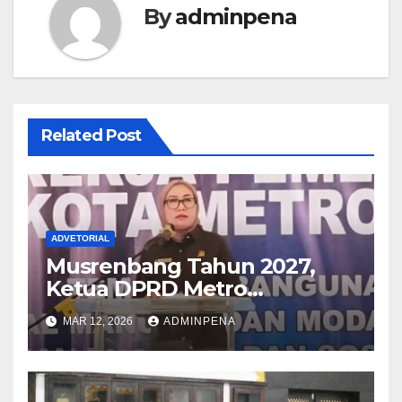
By
adminpena
Related Post
ADVETORIAL
Musrenbang Tahun 2027,
Ketua DPRD Metro
Sampaikan Soal Infrastruktur
MAR 12, 2026
ADMINPENA
hingga Ketahanan Pangan