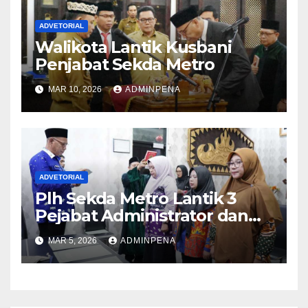
ADVETORIAL
Walikota Lantik Kusbani
Penjabat Sekda Metro
MAR 10, 2026
ADMINPENA
ADVETORIAL
Plh Sekda Metro Lantik 3
Pejabat Administrator dan
Pengawas
MAR 5, 2026
ADMINPENA