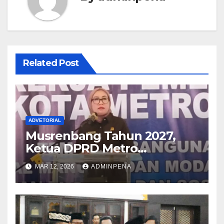
Related Post
ADVETORIAL
Musrenbang Tahun 2027,
Ketua DPRD Metro
Sampaikan Soal Infrastruktur
MAR 12, 2026
ADMINPENA
hingga Ketahanan Pangan