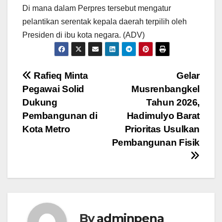
Di mana dalam Perpres tersebut mengatur
pelantikan serentak kepala daerah terpilih oleh
Presiden di ibu kota negara. (ADV)
Navigasi
Rafieq Minta
Gelar
Pegawai Solid
Musrenbangkel
pos
Dukung
Tahun 2026,
Pembangunan di
Hadimulyo Barat
Kota Metro
Prioritas Usulkan
Pembangunan Fisik
By
adminpena