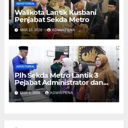
ADVETORIAL
Walikota Lantik Kusbani
Penjabat Sekda Metro
MAR 10, 2026
ADMINPENA
ADVETORIAL
Plh Sekda Metro Lantik 3
Pejabat Administrator dan
Pengawas
MAR 5, 2026
ADMINPENA