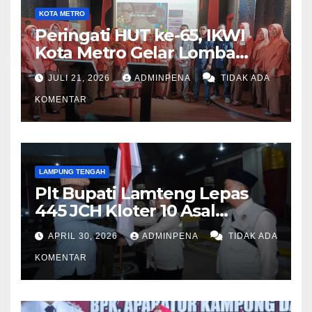
KOTA METRO
Peringati HUT ke-65, IKWI
Kota Metro Gelar Lomba
Fashion Show
JULI 21, 2026
ADMINPENA
TIDAK ADA
KOMENTAR
LAMPUNG TENGAH
Plt Bupati Lamteng Lepas
445 JCH Kloter 10 Asal
Lamteng
APRIL 30, 2026
ADMINPENA
TIDAK ADA
KOMENTAR