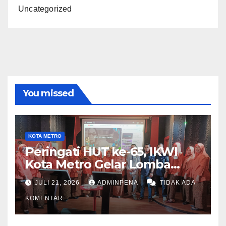
Uncategorized
You missed
KOTA METRO
Peringati HUT ke-65, IKWI
Kota Metro Gelar Lomba
Fashion Show
JULI 21, 2026
ADMINPENA
TIDAK ADA
KOMENTAR