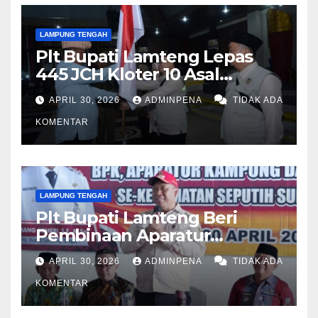
LAMPUNG TENGAH
Plt Bupati Lamteng Lepas
445 JCH Kloter 10 Asal
Lamteng
APRIL 30, 2026
ADMINPENA
TIDAK ADA
KOMENTAR
LAMPUNG TENGAH
Plt Bupati Lamteng Beri
Pembinaan Aparatur
Kampung
APRIL 30, 2026
ADMINPENA
TIDAK ADA
KOMENTAR