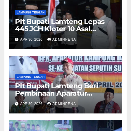
LAMPUNG TENGAH
Plt Bupati Lamteng Lepas
445 JCH Kloter 10 Asal
Lamteng
APR 30, 2026
ADMINPENA
LAMPUNG TENGAH
Plt Bupati Lamteng Beri
Pembinaan Aparatur
Kampung
APR 30, 2026
ADMINPENA