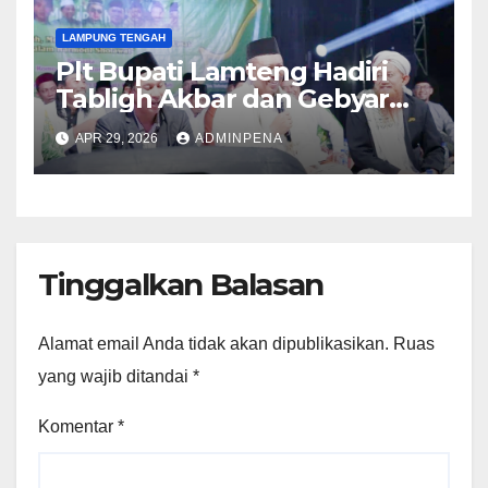
LAMPUNG TENGAH
Plt Bupati Lamteng Hadiri
Tabligh Akbar dan Gebyar
Sholawat JASKO di Ponpes
APR 29, 2026
ADMINPENA
Tahfidzul Quran Al Fattah
Tinggalkan Balasan
Alamat email Anda tidak akan dipublikasikan.
Ruas
yang wajib ditandai
*
Komentar
*