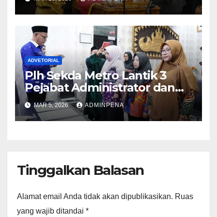
ADVETORIAL
Plh Sekda Metro Lantik 3
Pejabat Administrator dan
Pengawas
MAR 5, 2026
ADMINPENA
Tinggalkan Balasan
Alamat email Anda tidak akan dipublikasikan.
Ruas
yang wajib ditandai
*