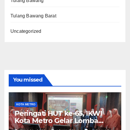
Tulang Bawang
Tulang Bawang Barat
Uncategorized
You missed
KOTA METRO
Peringati HUT ke-65, IKWI
Kota Metro Gelar Lomba
Fashion Show