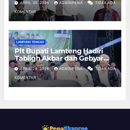
APRIL 30, 2026
ADMINPENA
TIDAK ADA
KOMENTAR
LAMPUNG TENGAH
Plt Bupati Lamteng Hadiri
Tabligh Akbar dan Gebyar
Sholawat JASKO di Ponpes
APRIL 29, 2026
ADMINPENA
TIDAK ADA
Tahfidzul Quran Al Fattah
KOMENTAR