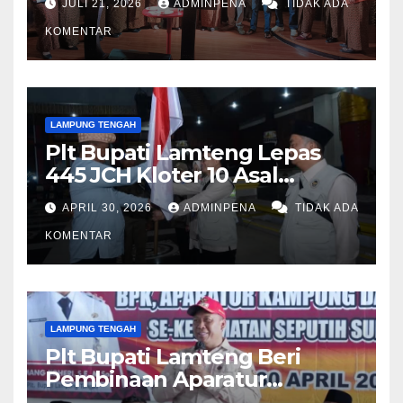
JULI 21, 2026
ADMINPENA
TIDAK ADA
KOMENTAR
LAMPUNG TENGAH
Plt Bupati Lamteng Lepas
445 JCH Kloter 10 Asal
Lamteng
APRIL 30, 2026
ADMINPENA
TIDAK ADA
KOMENTAR
LAMPUNG TENGAH
Plt Bupati Lamteng Beri
Pembinaan Aparatur
Kampung