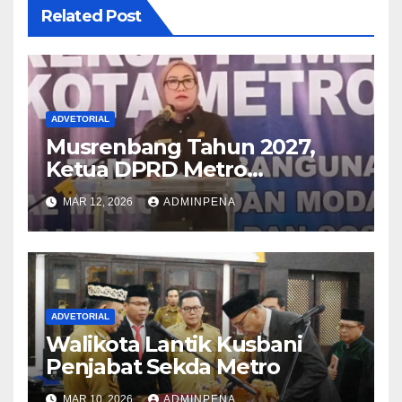
Related Post
ADVETORIAL
Musrenbang Tahun 2027,
Ketua DPRD Metro
Sampaikan Soal Infrastruktur
MAR 12, 2026
ADMINPENA
hingga Ketahanan Pangan
ADVETORIAL
Walikota Lantik Kusbani
Penjabat Sekda Metro
MAR 10, 2026
ADMINPENA