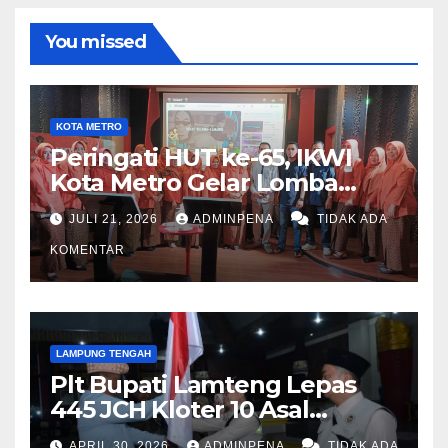
You missed
KOTA METRO
Peringati HUT ke-65, IKWI
Kota Metro Gelar Lomba
Fashion Show
JULI 21, 2026
ADMINPENA
TIDAK ADA
KOMENTAR
LAMPUNG TENGAH
Plt Bupati Lamteng Lepas
445 JCH Kloter 10 Asal
Lamteng
APRIL 30, 2026
ADMINPENA
TIDAK ADA