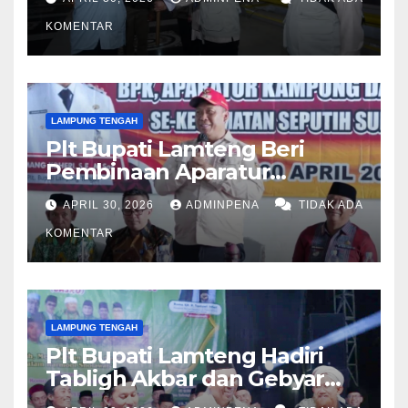
KOMENTAR
LAMPUNG TENGAH
Plt Bupati Lamteng Beri
Pembinaan Aparatur
Kampung
APRIL 30, 2026
ADMINPENA
TIDAK ADA
KOMENTAR
LAMPUNG TENGAH
Plt Bupati Lamteng Hadiri
Tabligh Akbar dan Gebyar
Sholawat JASKO di Ponpes