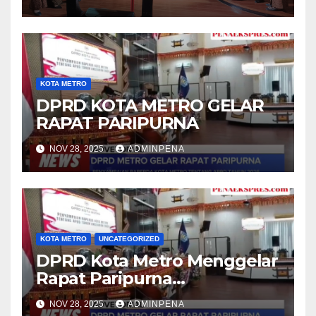
KOTA METRO
DPRD KOTA METRO GELAR
RAPAT PARIPURNA
NOV 28, 2025
ADMINPENA
KOTA METRO
UNCATEGORIZED
DPRD Kota Metro Menggelar
Rapat Paripurna
Penyampaian Raperda APBD
NOV 28, 2025
ADMINPENA
Tahun Anggaran 2026