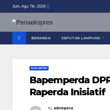
Skip
Jum. Agu 7th, 2026
to
content
BERANDA
SEPUTAR LAMPUNG
KOTA METRO
Bapemperda DPR
Raperda Inisiatif
By
adminpena