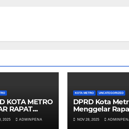
TRO
KOTA METRO
UNCATEGORIZED
D KOTA METRO
DPRD Kota Metr
AR RAPAT
Menggelar Rapa
IPURNA
Paripurna
, 2025
ADMINPENA
NOV 28, 2025
ADMINPEN
Penyampaian