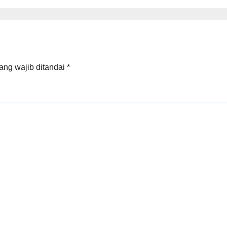
Raperda APBD
Tahun Anggara
2026
ang wajib ditandai
*