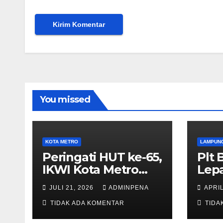
You missed
KOTA METRO
LAMPUN
Peringati HUT ke-65,
Plt 
IKWI Kota Metro
Lep
Gelar Lomba
Klot
JULI 21, 2026
ADMINPENA
APRIL
Fashion Show
Lam
TIDAK ADA KOMENTAR
TIDA