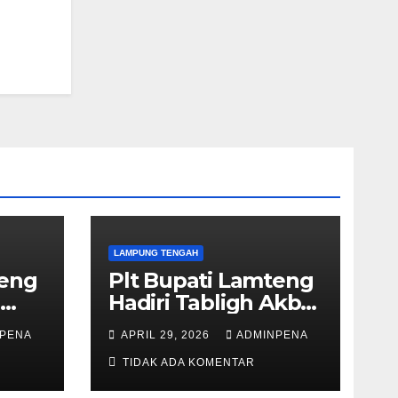
LAMPUNG TENGAH
teng
Plt Bupati Lamteng
n
Hadiri Tabligh Akbar
ung
dan Gebyar
PENA
APRIL 29, 2026
ADMINPENA
Sholawat JASKO di
Ponpes Tahfidzul
TIDAK ADA KOMENTAR
Quran Al Fattah