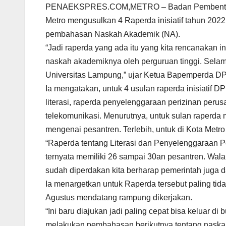
PENAEKSPRES.COM,METRO – Badan Pembentuka
Metro mengusulkan 4 Raperda inisiatif tahun 2022.
pembahasan Naskah Akademik (NA).
“Jadi raperda yang ada itu yang kita rencanakan i
naskah akademiknya oleh perguruan tinggi. Selam
Universitas Lampung,” ujar Ketua Bapemperda DPR
Ia mengatakan, untuk 4 usulan raperda inisiatif 
literasi, raperda penyelenggaraan perizinan perus
telekomunikasi. Menurutnya, untuk sulan raperda
mengenai pesantren. Terlebih, untuk di Kota Metro
“Raperda tentang Literasi dan Penyelenggaraan Pes
ternyata memiliki 26 sampai 30an pesantren. Wala
sudah diperdakan kita berharap pemerintah juga d
Ia menargetkan untuk Raperda tersebut paling tid
Agustus mendatang rampung dikerjakan.
“Ini baru diajukan jadi paling cepat bisa keluar di 
melakukan pembahasan berikutnya tentang naska