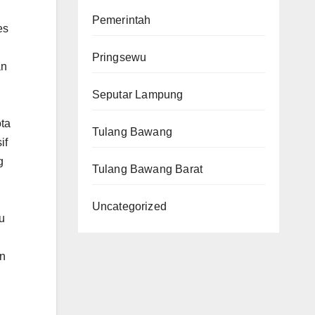
Pemerintah
es
Pringsewu
an
Seputar Lampung
ota
Tulang Bawang
if
g
Tulang Bawang Barat
Uncategorized
u
an