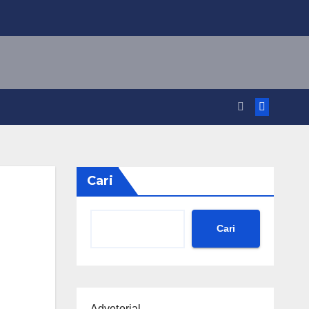
Cari
Cari
Advetorial