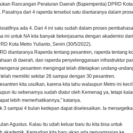
n Rancangan Peraturan Daerah (Bapemperda) DPRD Kota
 Pasalnya dari 4 raperda tersebut satu diantaranya dalam pros
nisiatifnya ada 4. Dari 4 ini satu sudah dalam proses pembahas
a ini untuk NA kita banyak bekerjasama dengan akademisi dari
D Kota Metro Yulianto, Senin (30/5/2022).
DPRD diantaranya Raperda tentang pesantren, raperda tentang k
ahaan di daerah, dan raperda penyelenggaraan infrastruktur pas
 mengenai pesantren mengingat telah ditetapkan undang-undan
 telah memiliki sekitar 26 sampai dengan 30 pesantren.
antren kita usulkan, karena kita tahu walaupun Metro ini kecil
upun itu sebenarnya sudah diatur oleh Kemenag ya, tetapi kala
apat lebih memerhatikannya,” katanya.
ak 3 sampai 4 bulan kedepan dapat diselesaikan. Ia menargetk
bulan Agustus. Kalau itu udah keluar baru itu kita bisa untuk
h akademik. Kemudian kita baru akan ada penyampaian ke