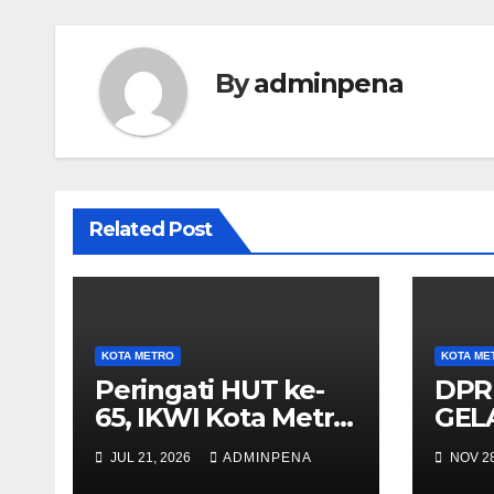
By
adminpena
Related Post
KOTA METRO
KOTA ME
Peringati HUT ke-
DPR
65, IKWI Kota Metro
GEL
Gelar Lomba
PAR
JUL 21, 2026
ADMINPENA
NOV 28
Fashion Show