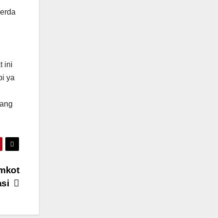
perda
 ini
pi ya
tang
mkot
asi