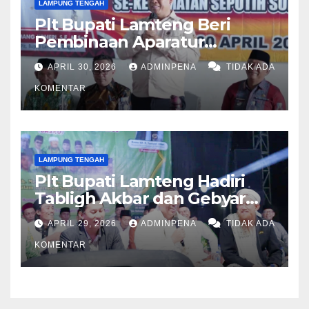
LAMPUNG TENGAH
Plt Bupati Lamteng Beri
Pembinaan Aparatur
Kampung
APRIL 30, 2026
ADMINPENA
TIDAK ADA
KOMENTAR
LAMPUNG TENGAH
Plt Bupati Lamteng Hadiri
Tabligh Akbar dan Gebyar
Sholawat JASKO di Ponpes
APRIL 29, 2026
ADMINPENA
TIDAK ADA
Tahfidzul Quran Al Fattah
KOMENTAR