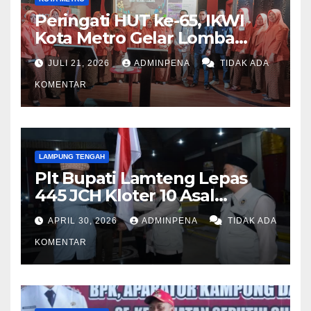
Peringati HUT ke-65, IKWI
Kota Metro Gelar Lomba
Fashion Show
JULI 21, 2026
ADMINPENA
TIDAK ADA
KOMENTAR
LAMPUNG TENGAH
Plt Bupati Lamteng Lepas
445 JCH Kloter 10 Asal
Lamteng
APRIL 30, 2026
ADMINPENA
TIDAK ADA
KOMENTAR