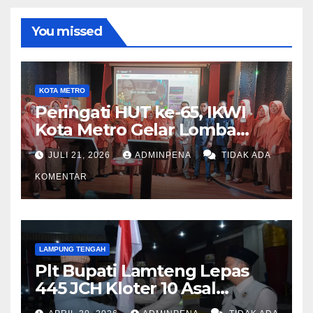
You missed
KOTA METRO
Peringati HUT ke-65, IKWI
Kota Metro Gelar Lomba
Fashion Show
JULI 21, 2026
ADMINPENA
TIDAK ADA
KOMENTAR
LAMPUNG TENGAH
Plt Bupati Lamteng Lepas
445 JCH Kloter 10 Asal
Lamteng