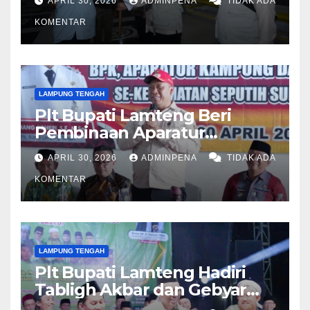
APRIL 30, 2026
ADMINPENA
TIDAK ADA
KOMENTAR
LAMPUNG TENGAH
Plt Bupati Lamteng Beri
Pembinaan Aparatur
Kampung
APRIL 30, 2026
ADMINPENA
TIDAK ADA
KOMENTAR
LAMPUNG TENGAH
Plt Bupati Lamteng Hadiri
Tabligh Akbar dan Gebyar
Sholawat JASKO di Ponpes