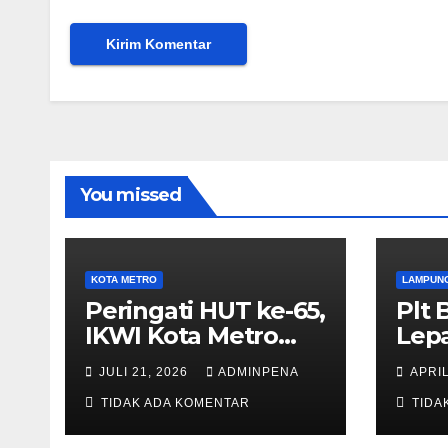
You missed
KOTA METRO
LAMPUN
Peringati HUT ke-65,
Plt 
IKWI Kota Metro
Lep
Gelar Lomba
Klot
JULI 21, 2026
ADMINPENA
APRIL
Fashion Show
Lam
TIDAK ADA KOMENTAR
TIDA