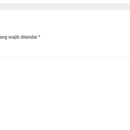
Raperda APBD
Tahun Anggara
2026
ang wajib ditandai
*