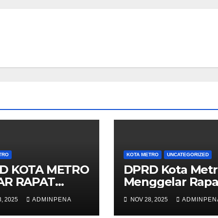
TRO
KOTA METRO
UNCATEGORIZED
D KOTA METRO
DPRD Kota Metr
AR RAPAT
Menggelar Rapa
IPURNA
Paripurna
, 2025
ADMINPENA
NOV 28, 2025
ADMINPEN
Penyampaian