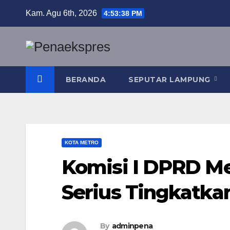
Skip
Kam. Agu 6th, 2026
4:53:39 PM
to
content
BERANDA
SEPUTAR LAMPUNG
KOTA METRO
Komisi I DPRD M
Serius Tingkatka
By
adminpena