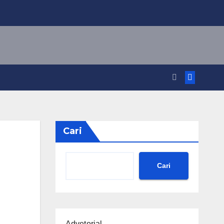
Cari
Cari
Advetorial