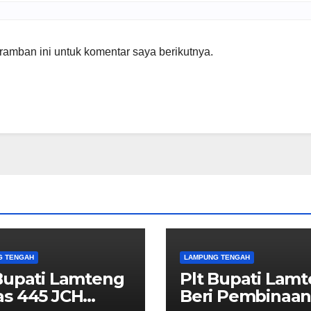
amban ini untuk komentar saya berikutnya.
G TENGAH
LAMPUNG TENGAH
Bupati Lamteng
Plt Bupati Lam
as 445 JCH
Beri Pembinaa