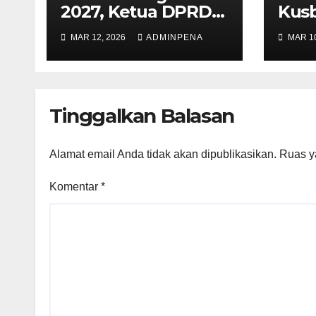
2027, Ketua DPRD
Kusb
Metro Sampaikan
Sek
MAR 12, 2026
ADMINPENA
MAR 10
Soal Infrastruktur
hingga Ketahanan
Pangan
Tinggalkan Balasan
Alamat email Anda tidak akan dipublikasikan.
Ruas y
Komentar
*