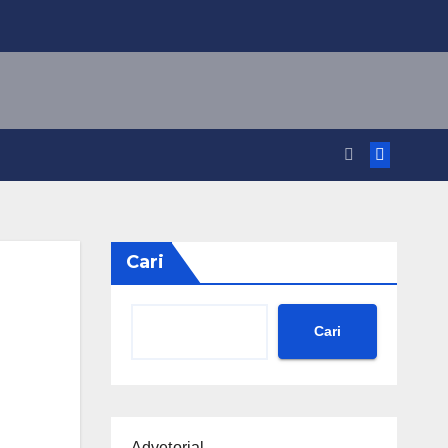
Cari
Cari
Advetorial