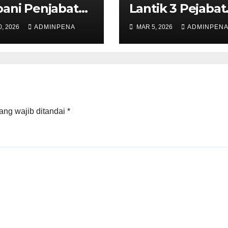
ani Penjabat
Lantik 3 Pejabat
da Metro
Administrator d
, 2026
ADMINPENA
MAR 5, 2026
ADMINPEN
Pengawas
ang wajib ditandai
*