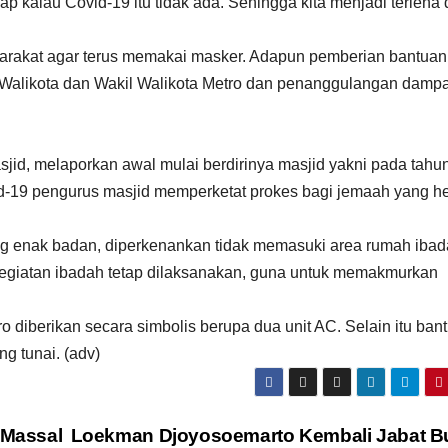
p kalau Covid-19 itu tidak ada. Sehingga kita menjadi terlena
rakat agar terus memakai masker. Adapun pemberian bantuan 
a Walikota dan Wakil Walikota Metro dan penanggulangan damp
jid, melaporkan awal mulai berdirinya masjid yakni pada tahu
-19 pengurus masjid memperketat prokes bagi jemaah yang h
ang enak badan, diperkenankan tidak memasuki area rumah iba
giatan ibadah tetap dilaksanakan, guna untuk memakmurkan
 diberikan secara simbolis berupa dua unit AC. Selain itu ban
g tunai. (adv)
 Massal
Loekman Djoyosoemarto Kembali Jabat Bu