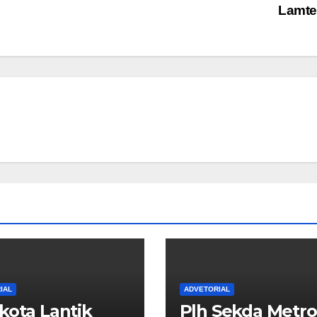
Lamt
IAL
ADVETORIAL
kota Lantik
Plh Sekda Metro