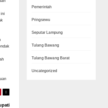
 dan
Pemerintah
ini
Pringsewu
ak
Seputar Lampung
n
Tulang Bawang
endak
Tulang Bawang Barat
dah
Uncategorized
tuan
pati