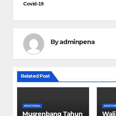
Covid-19
pos
By
adminpena
Related Post
ADVETORIAL
ADVETOR
Musrenbang Tahun
Wali