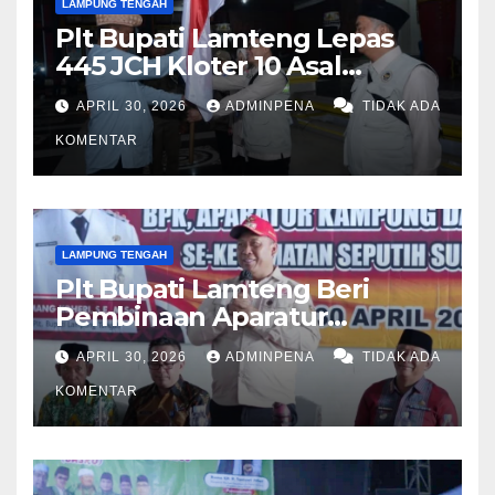
LAMPUNG TENGAH
Plt Bupati Lamteng Lepas
445 JCH Kloter 10 Asal
Lamteng
APRIL 30, 2026
ADMINPENA
TIDAK ADA
KOMENTAR
LAMPUNG TENGAH
Plt Bupati Lamteng Beri
Pembinaan Aparatur
Kampung
APRIL 30, 2026
ADMINPENA
TIDAK ADA
KOMENTAR