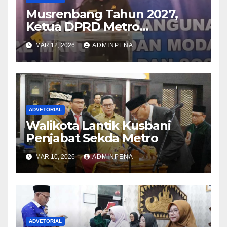
Musrenbang Tahun 2027,
Ketua DPRD Metro
Sampaikan Soal Infrastruktur
MAR 12, 2026
ADMINPENA
hingga Ketahanan Pangan
ADVETORIAL
Walikota Lantik Kusbani
Penjabat Sekda Metro
MAR 10, 2026
ADMINPENA
ADVETORIAL