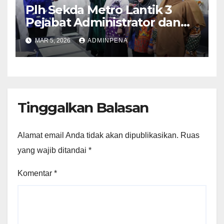
Plh Sekda Metro Lantik 3
Pejabat Administrator dan
Pengawas
MAR 5, 2026
ADMINPENA
Tinggalkan Balasan
Alamat email Anda tidak akan dipublikasikan.
Ruas
yang wajib ditandai
*
Komentar
*