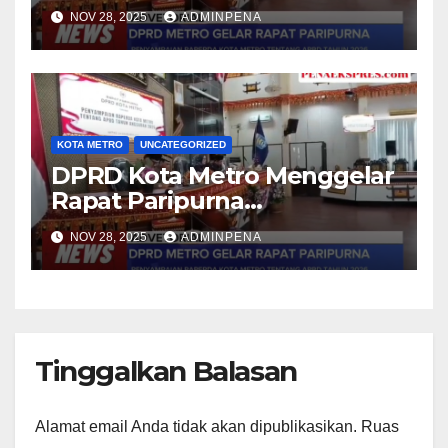
NOV 28, 2025
ADMINPENA
KOTA METRO
UNCATEGORIZED
DPRD Kota Metro Menggelar
Rapat Paripurna
Penyampaian Raperda APBD
NOV 28, 2025
ADMINPENA
Tahun Anggaran 2026
Tinggalkan Balasan
Alamat email Anda tidak akan dipublikasikan.
Ruas