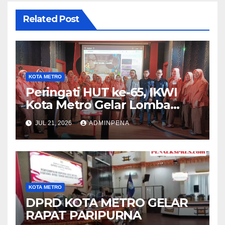
Related Post
KOTA METRO
Peringati HUT ke-65, IKWI
Kota Metro Gelar Lomba
Fashion Show
JUL 21, 2026
ADMINPENA
KOTA METRO
DPRD KOTA METRO GELAR
RAPAT PARIPURNA