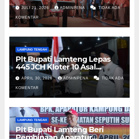
Fashion Show
JULI 21, 2026
ADMINPENA
TIDAK ADA
KOMENTAR
LAMPUNG TENGAH
Plt Bupati Lamteng Lepas
445 JCH Kloter 10 Asal
Lamteng
APRIL 30, 2026
ADMINPENA
TIDAK ADA
KOMENTAR
LAMPUNG TENGAH
Plt Bupati Lamteng Beri
Pembinaan Aparatur