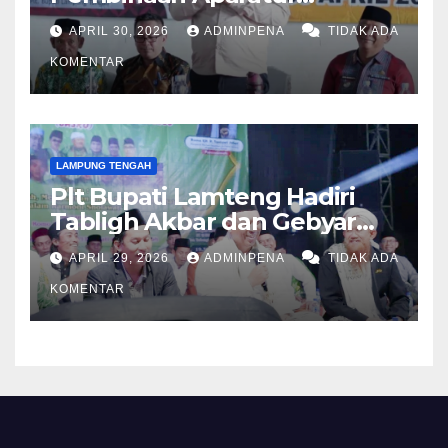
Kampung
APRIL 30, 2026
ADMINPENA
TIDAK ADA
KOMENTAR
LAMPUNG TENGAH
Plt Bupati Lamteng Hadiri
Tabligh Akbar dan Gebyar
Sholawat JASKO di Ponpes
APRIL 29, 2026
ADMINPENA
TIDAK ADA
Tahfidzul Quran Al Fattah
KOMENTAR