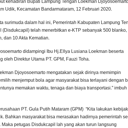
ut kehadiran Bupati Lampung Tengah Loekman Djoyosoemarto
m Udik, Kecamatan Bandarmataram, 12 Februari 2020.
ta surimuda dalam hal ini, Pemerintah Kabupaten Lampung Te
 (Disdukcapil) telah menerbitkan e-KTP sebanyak 500 blanko,
h, dan 10 Akta Kematian.
soemarto didampingi Ibu Hj.Ellya Lusiana Loekman beserta
 oleh Direktur Utama PT. GPM, Fauzi Toha.
ekman Djoyosoemarto mengatakan sejak dirinya memimpin
ih menjemput bola agar masyarakat bisa terlayani dengan b
entunya memakan waktu, tenaga dan biaya transportasi.” imbuh
erusahaan PT. Gula Putih Mataram (GPM) “Kita lakukan kebijak
aik. Bahkan masyarakat bisa merasakan hadirnya pemerintah se
. Maka petugas Disdukcapil lah yang akan turun langsung