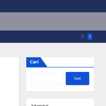
Cari
Cari
Advetorial