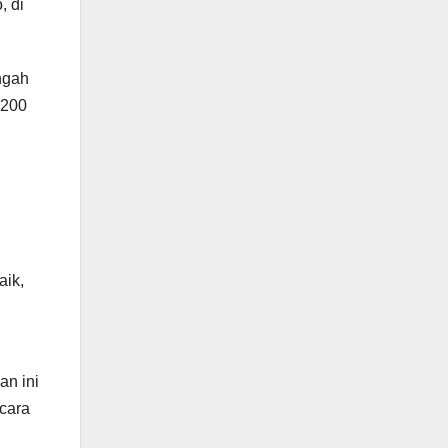
, di
ngah
 200
aik,
an ini
cara