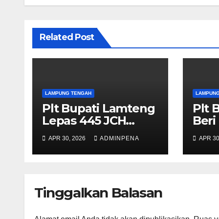
Related Post
LAMPUNG TENGAH
LAMPUNG
Plt Bupati Lamteng
Plt 
Lepas 445 JCH
Beri
Kloter 10 Asal
Apa
APR 30, 2026
ADMINPENA
APR 30
Lamteng
Tinggalkan Balasan