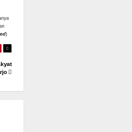
janya
an
red
)
kyat
rjo