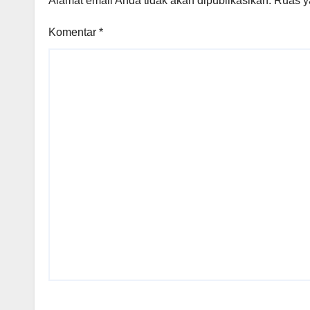
Alamat email Anda tidak akan dipublikasikan.
Ruas y
Komentar
*