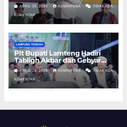
Kampung
APRIL 30, 2026
ADMINPENA
TIDAK ADA
KOMENTAR
LAMPUNG TENGAH
Plt Bupati Lamteng Hadiri
Tabligh Akbar dan Gebyar
Sholawat JASKO di Ponpes
APRIL 29, 2026
ADMINPENA
TIDAK ADA
Tahfidzul Quran Al Fattah
KOMENTAR