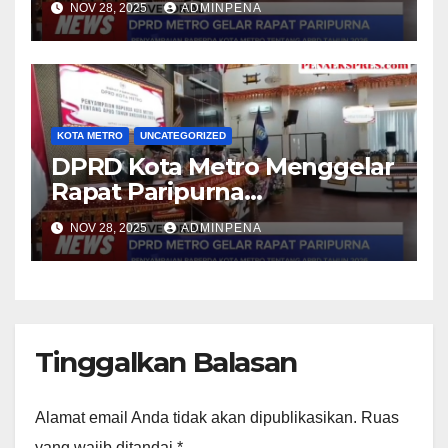
NOV 28, 2025
ADMINPENA
KOTA METRO
UNCATEGORIZED
DPRD Kota Metro Menggelar
Rapat Paripurna
Penyampaian Raperda APBD
NOV 28, 2025
ADMINPENA
Tahun Anggaran 2026
Tinggalkan Balasan
Alamat email Anda tidak akan dipublikasikan.
Ruas
yang wajib ditandai
*