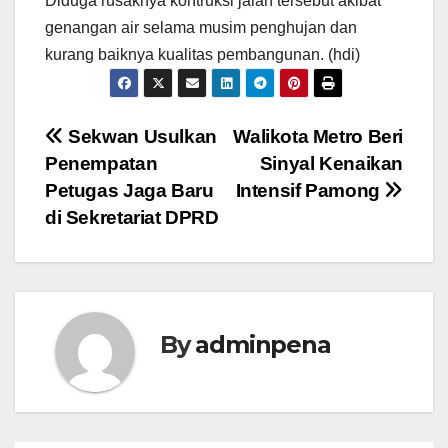
Diduga rusaknya kontruksi jalan tersebut akibat
genangan air selama musim penghujan dan
kurang baiknya kualitas pembangunan. (hdi)
Navigasi
Sekwan Usulkan
Walikota Metro Beri
Penempatan
Sinyal Kenaikan
pos
Petugas Jaga Baru
Intensif Pamong
di Sekretariat DPRD
By
adminpena