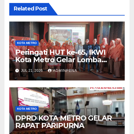
Related Post
KOTA METRO
Peringati HUT ke-65, IKWI
Kota Metro Gelar Lomba
Fashion Show
JUL 21, 2026
ADMINPENA
KOTA METRO
DPRD KOTA METRO GELAR
RAPAT PARIPURNA