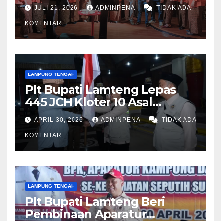
Fashion Show
JULI 21, 2026
ADMINPENA
TIDAK ADA
KOMENTAR
LAMPUNG TENGAH
Plt Bupati Lamteng Lepas
445 JCH Kloter 10 Asal
Lamteng
APRIL 30, 2026
ADMINPENA
TIDAK ADA
KOMENTAR
LAMPUNG TENGAH
Plt Bupati Lamteng Beri
Pembinaan Aparatur