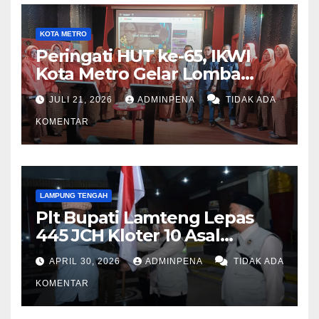
KOTA METRO
Peringati HUT ke-65, IKWI
Kota Metro Gelar Lomba
Fashion Show
JULI 21, 2026
ADMINPENA
TIDAK ADA
KOMENTAR
LAMPUNG TENGAH
Plt Bupati Lamteng Lepas
445 JCH Kloter 10 Asal
Lamteng
APRIL 30, 2026
ADMINPENA
TIDAK ADA
KOMENTAR