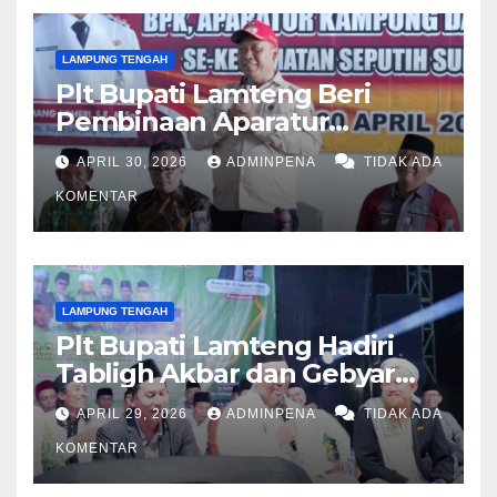
LAMPUNG TENGAH
Plt Bupati Lamteng Beri
Pembinaan Aparatur
Kampung
APRIL 30, 2026
ADMINPENA
TIDAK ADA
KOMENTAR
LAMPUNG TENGAH
Plt Bupati Lamteng Hadiri
Tabligh Akbar dan Gebyar
Sholawat JASKO di Ponpes
APRIL 29, 2026
ADMINPENA
TIDAK ADA
Tahfidzul Quran Al Fattah
KOMENTAR