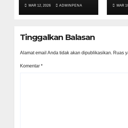
Metro Sampaikan
Sek
MAR 12, 2026
ADMINPENA
MAR 10
Soal Infrastruktur
hingga Ketahanan
Pangan
Tinggalkan Balasan
Alamat email Anda tidak akan dipublikasikan.
Ruas y
Komentar
*