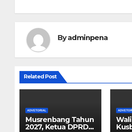
pos
By
adminpena
Related Post
ADVETORIAL
ADVETOR
Musrenbang Tahun
Wali
2027, Ketua DPRD
Kusb