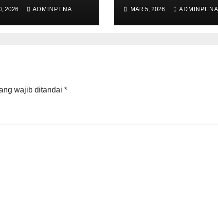
da Metro
Administrator d
, 2026
ADMINPENA
MAR 5, 2026
ADMINPEN
Pengawas
ang wajib ditandai
*