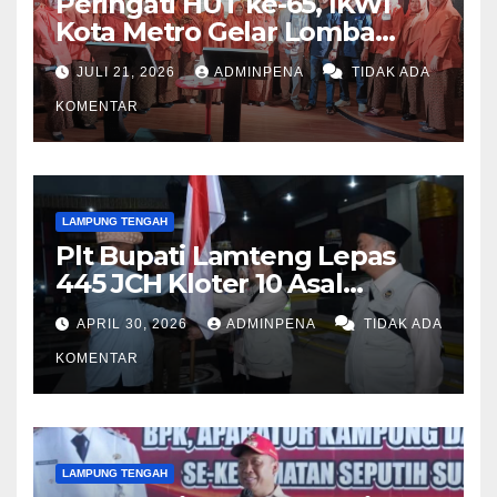
Peringati HUT ke-65, IKWI
Kota Metro Gelar Lomba
Fashion Show
JULI 21, 2026
ADMINPENA
TIDAK ADA
KOMENTAR
LAMPUNG TENGAH
Plt Bupati Lamteng Lepas
445 JCH Kloter 10 Asal
Lamteng
APRIL 30, 2026
ADMINPENA
TIDAK ADA
KOMENTAR
LAMPUNG TENGAH