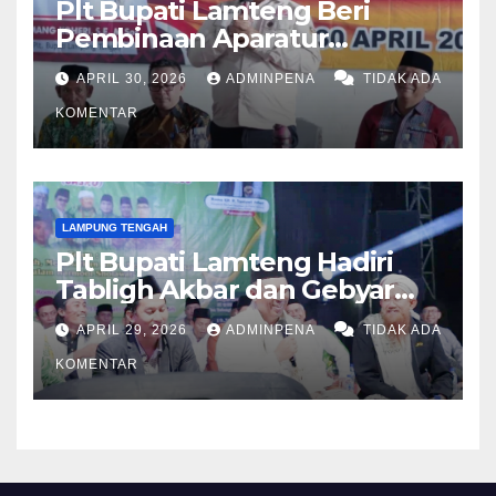
Plt Bupati Lamteng Beri
Pembinaan Aparatur
Kampung
APRIL 30, 2026
ADMINPENA
TIDAK ADA
KOMENTAR
LAMPUNG TENGAH
Plt Bupati Lamteng Hadiri
Tabligh Akbar dan Gebyar
Sholawat JASKO di Ponpes
APRIL 29, 2026
ADMINPENA
TIDAK ADA
Tahfidzul Quran Al Fattah
KOMENTAR