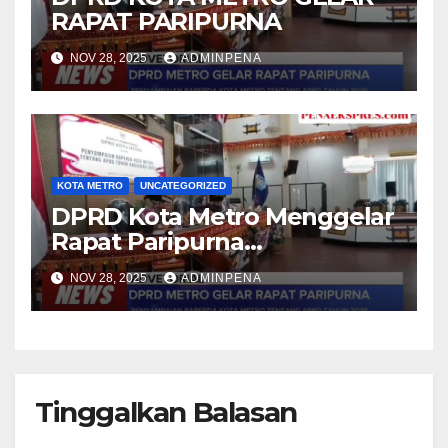
RAPAT PARIPURNA
NOV 28, 2025
ADMINPENA
KOTA METRO
UNCATEGORIZED
DPRD Kota Metro Menggelar
Rapat Paripurna
Penyampaian Raperda APBD
NOV 28, 2025
ADMINPENA
Tahun Anggaran 2026
Tinggalkan Balasan