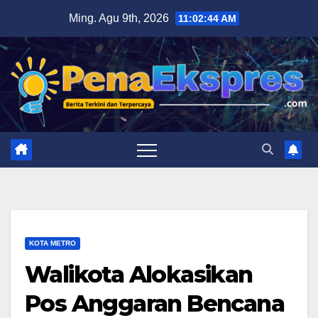
Skip
Ming. Agu 9th, 2026
11:02:45 AM
to
content
KOTA METRO
Walikota Alokasikan
Pos Anggaran Bencana