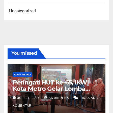
Uncategorized
You missed
KOTA METRO
Peringati HUT ke-65, IKWI
Kota Metro Gelar Lomba
Fashion Show
JULI 21, 2026
ADMINPENA
TIDAK ADA
KOMENTAR