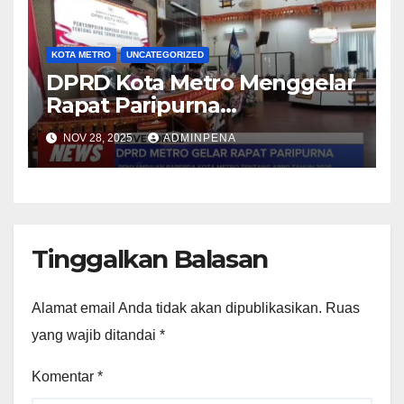
KOTA METRO
UNCATEGORIZED
DPRD Kota Metro Menggelar
Rapat Paripurna
Penyampaian Raperda APBD
NOV 28, 2025
ADMINPENA
Tahun Anggaran 2026
Tinggalkan Balasan
Alamat email Anda tidak akan dipublikasikan.
Ruas
yang wajib ditandai
*
Komentar
*