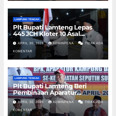
LAMPUNG TENGAH
Plt Bupati Lamteng Lepas
445 JCH Kloter 10 Asal
Lamteng
APRIL 30, 2026
ADMINPENA
TIDAK ADA
KOMENTAR
LAMPUNG TENGAH
Plt Bupati Lamteng Beri
Pembinaan Aparatur
Kampung
APRIL 30, 2026
ADMINPENA
TIDAK ADA
KOMENTAR