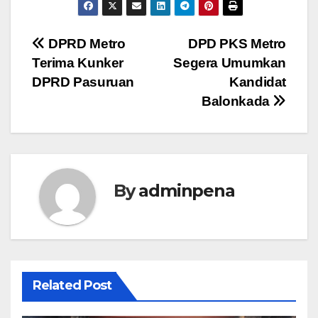
Navigasi
DPRD Metro
DPD PKS Metro
Terima Kunker
Segera Umumkan
pos
DPRD Pasuruan
Kandidat
Balonkada
By
adminpena
Related Post