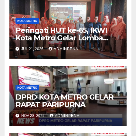
KOTA METRO
Peringati HUT ke-65, IKWI
Kota Metro Gelar Lomba
Fashion Show
JUL 21, 2026
ADMINPENA
KOTA METRO
DPRD KOTA METRO GELAR
RAPAT PARIPURNA
NOV 28, 2025
ADMINPENA